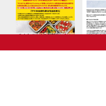
TO GOは2020年のコロナ禍における
飲食店と消費者を応援する有志に
Copyright 2020 TOGO.KYOTO.JP. All rights reserved.
当プロジェクトは非営利活動のため運営資金の寄付も受け付けていま
詳しくは
hello@togo.kyoto.jp
までご連絡ください