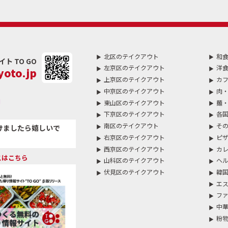
北区のテイクアウト
和
 TO GO
左京区のテイクアウト
洋
oto.jp
上京区のテイクアウト
カフ
中京区のテイクアウト
肉・
東山区のテイクアウト
麺
下京区のテイクアウト
各
南区のテイクアウト
そ
けましたら嬉しいで
右京区のテイクアウト
ピザ
西京区のテイクアウト
カ
スはこちら
山科区のテイクアウト
ヘ
伏見区のテイクアウト
韓
エ
ファ
中華
粉