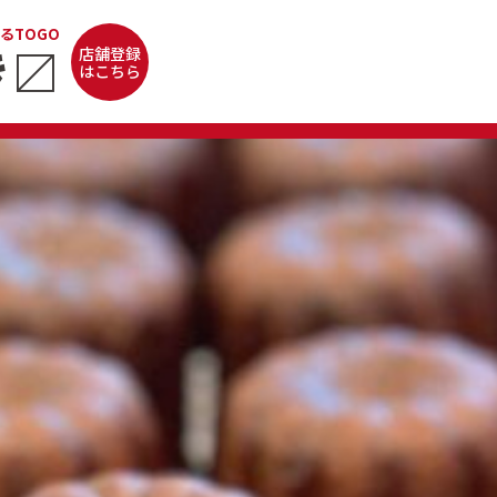
るTOGO
き
〼
店舗登録
はこちら