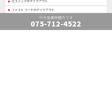
エスニックのテイクアウト
ファスト フードのテイクアウト
中華・ ラーメンのテイクアウト
075-712-4522
粉物のテイクアウト
ファミレスのテイクアウト
店舗検索
閲覧履歴
お気に入り一覧
店舗オーナーログイン
店舗オーナー登録
お問合せ
免責事項
WEBサイト利用規約