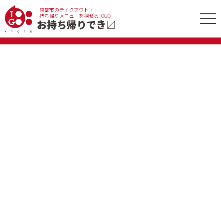
京都市のテイクアウト・
tog
持ち帰りメニューを探せるTOGO
お持ち帰りでき
〼
nav