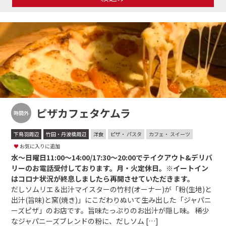
ピザカフェタケムラ
時間外
下鳥羽周辺
竹田・丹波橋周辺
洋食
ピザ・ パスタ
カフェ・ スイーツ
♥
お気に入りに追加
水〜日曜日11:00〜14:00/17:30〜20:00でテイクアウト&デリバ
リーのお電話受付しております。月・火定休日。※イートイン
はコロナ状況が終息しましたら再開させていただきます。
だしソムリエ＆出汁マイスターの竹村(オーナー)が「粉(生地)と
出汁(旨味)と窯(焼き)」にこだわりぬいて生み出した「ジャパニ
ーズピザ」のお店です。旨味たっぷりのお出汁が隠し味。 稀少
なジャパニーズブレンドの粉に、だしソム […]