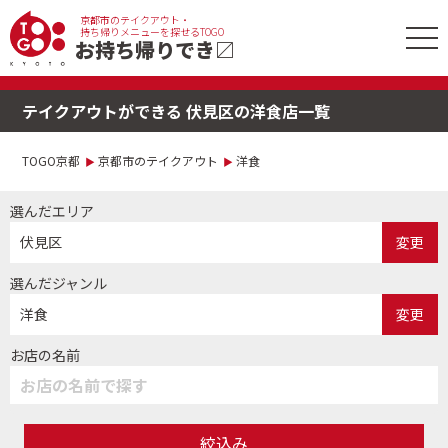
京都市のテイクアウト・
tog
持ち帰りメニューを探せるTOGO
お持ち帰りでき
〼
nav
テイクアウトができる 伏見区の洋食店一覧
TOGO京都
京都市のテイクアウト
洋食
選んだエリア
伏見区
変更
選んだジャンル
洋食
変更
お店の名前
絞込み