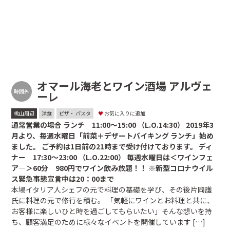
オマール海老とワイン酒場 アルヴェ
時間外
ーレ
桃山周辺
洋食
ピザ・ パスタ
♥
お気に入りに追加
通常営業の場合 ランチ 11:00～15:00 （L.O.14:30） 2019年3
月より、毎週水曜日「前菜＋デザートバイキング ランチ」始め
ました。 ご予約は1日前の21時まで受け付けております。 ディ
ナー 17:30～23:00 （L.O.22:00） 毎週水曜日は＜ワインフェ
ア―＞60分 980円でワイン飲み放題！！ ※新型コロナウイル
ス緊急事態宣言中は20：00まで
本場イタリア人シェフの元で料理の基礎を学び、その後片岡護
氏に料理の元で修行を積む。 「気軽にワインとお料理と共に、
お客様に楽しいひと時を過ごしてもらいたい」そんな想いを持
ち、顧客満足のために様々なイベントを開催しています […]