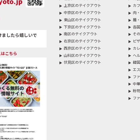
oto.jp
上京区のテイクアウト
カフ
中京区のテイクアウト
肉・
東山区のテイクアウト
麺
下京区のテイクアウト
各
南区のテイクアウト
そ
けましたら嬉しいで
右京区のテイクアウト
ピザ
西京区のテイクアウト
カ
スはこちら
山科区のテイクアウト
ヘ
伏見区のテイクアウト
韓
エ
ファ
中華
粉
フ