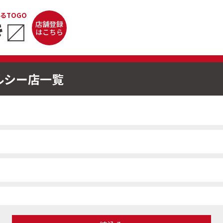
るTOGO
き
〼
店舗登録
はこちら
ルシー店一覧