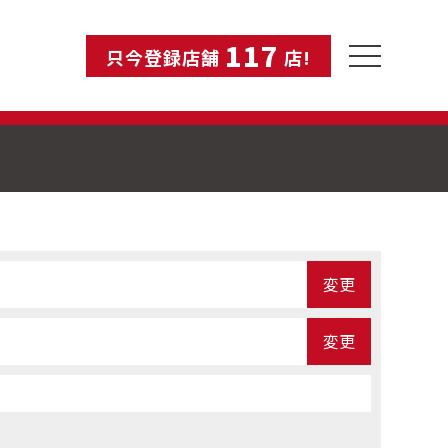
117
toggle
只今登録店舗
店!
navigation
変更
変更