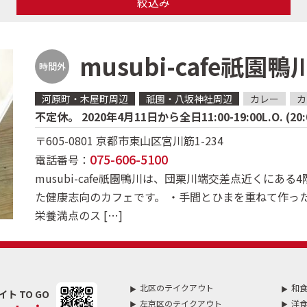
絞込み
musubi-cafe祇園鴨
時間外
河原町・木屋町周辺
祇園・八坂神社周辺
カレー
カ
不定休。 2020年4月11日から全日11:00-19:00L.O. (2
〒605-0801
京都市東山区宮川筋1-234
075-606-5100
電話番号：
musubi-cafe祇園鴨川は、団栗川端交差点近くに
た健康志向のカフェです。 ・手間とひまを重ねて作っ
栄養満点のス […]
北区のテイクアウト
和
 TO GO
左京区のテイクアウト
洋