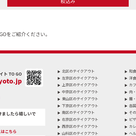
絞込み
GOをご紹介ください。
北区のテイクアウト
和
 TO GO
左京区のテイクアウト
洋
oto.jp
上京区のテイクアウト
カフ
中京区のテイクアウト
肉・
東山区のテイクアウト
麺
下京区のテイクアウト
各
南区のテイクアウト
そ
けましたら嬉しいで
右京区のテイクアウト
ピザ
西京区のテイクアウト
カ
スはこちら
山科区のテイクアウト
ヘ