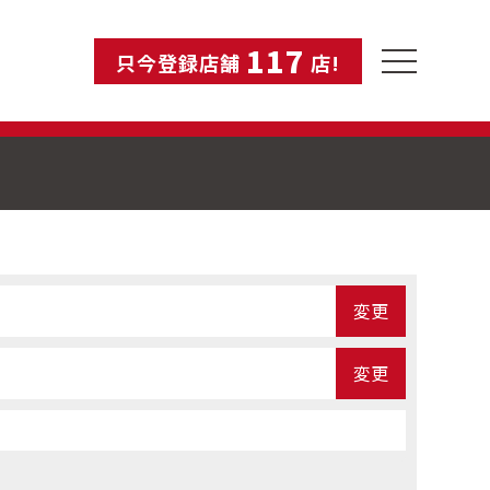
117
toggle
只今登録店舗
店!
navigation
変更
変更