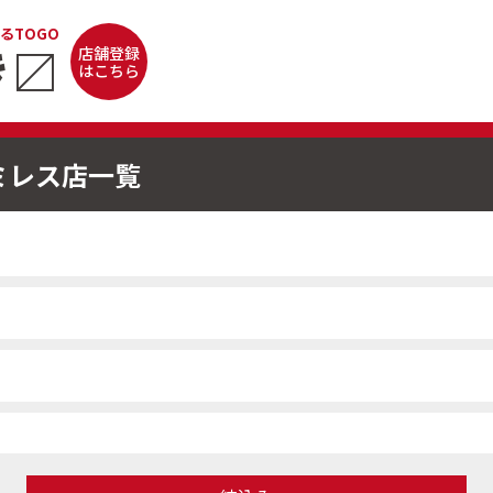
るTOGO
き
〼
店舗登録
はこちら
ミレス店一覧