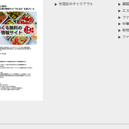
伏見区のテイクアウト
韓
エ
ファ
中華
粉
フ