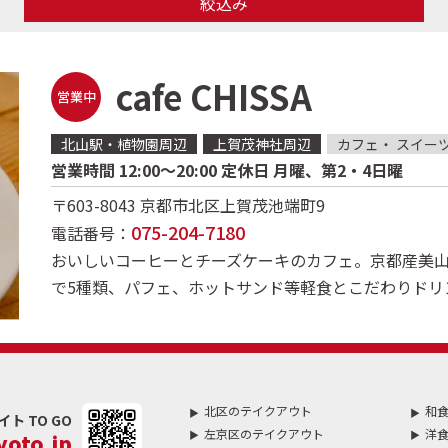
絞込み
cafe CHISSA
営業中
北山駅・植物園周辺
上賀茂神社周辺
カフェ・ スイー
営業時間 12:00～20:00 定休日 月曜、第2・4日曜
〒603-8043
京都市北区上賀茂池端町9
075-204-7180
電話番号：
おいしいコーヒーとチーズケーキのカフェ。京都産美
で5種類、パフェ、ホットサンド等軽食とこだわりドリ
北区のテイクアウト
和
 TO GO
左京区のテイクアウト
洋
oto.jp