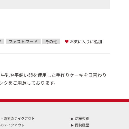
ツ
ファスト フード
その他
♥
お気に入りに追加
山牛乳や平飼い卵を使用した手作りケーキを日替わり
ンクをご用意しております。
食・寿司のテイクアウト
店舗検索
食のテイクアウト
閲覧履歴