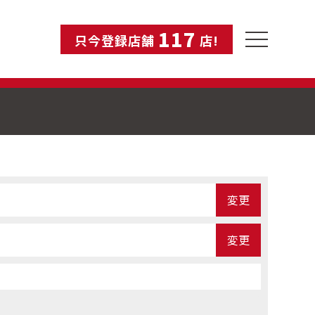
117
toggle
只今登録店舗
店!
navigation
変更
変更