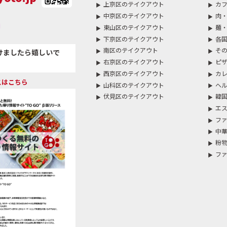
上京区のテイクアウト
カフ
中京区のテイクアウト
肉・
東山区のテイクアウト
麺
下京区のテイクアウト
各
南区のテイクアウト
そ
けましたら嬉しいで
右京区のテイクアウト
ピザ
西京区のテイクアウト
カ
スはこちら
山科区のテイクアウト
ヘ
伏見区のテイクアウト
韓
エ
ファ
中華
粉
フ