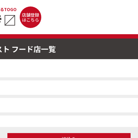
るTOGO
き
〼
店舗登録
はこちら
スト フード店一覧