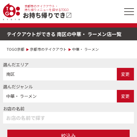
京都市のテイクアウト・
tog
持ち帰りメニューを探せるTOGO
お持ち帰りでき
〼
nav
テイクアウトができる 南区の中華・ ラーメン店一覧
TOGO京都
京都市のテイクアウト
中華・ ラーメン
選んだエリア
南区
変更
選んだジャンル
中華・ ラーメン
変更
お店の名前
絞込み