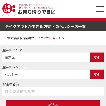
京都市のテイクアウト・
tog
持ち帰りメニューを探せるTOGO
お持ち帰りでき
〼
nav
テイクアウトができる 左京区のヘルシー店一覧
TOGO京都
京都市のテイクアウト
ヘルシー
選んだエリア
左京区
変更
選んだジャンル
ヘルシー
変更
お店の名前
絞込み