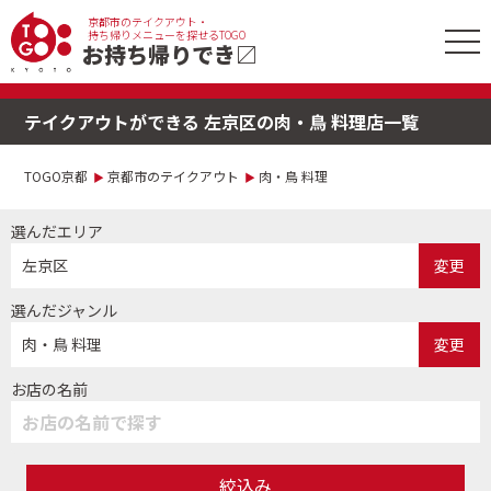
京都市のテイクアウト・
tog
持ち帰りメニューを探せるTOGO
お持ち帰りでき
〼
nav
テイクアウトができる 左京区の肉・鳥 料理店一覧
TOGO京都
京都市のテイクアウト
肉・鳥 料理
選んだエリア
左京区
変更
選んだジャンル
肉・鳥 料理
変更
お店の名前
絞込み