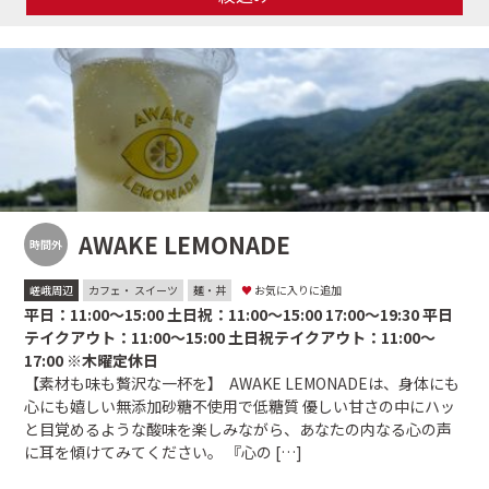
AWAKE LEMONADE
時間外
嵯峨周辺
カフェ・ スイーツ
麺・丼
♥
お気に入りに追加
平日：11:00〜15:00 土日祝：11:00〜15:00 17:00〜19:30 平日
テイクアウト：11:00〜15:00 土日祝テイクアウト：11:00〜
17:00 ※木曜定休日
【素材も味も贅沢な一杯を】 AWAKE LEMONADEは、身体にも
心にも嬉しい無添加砂糖不使用で低糖質 優しい甘さの中にハッ
と目覚めるような酸味を楽しみながら、あなたの内なる心の声
に耳を傾けてみてください。 『心の […]