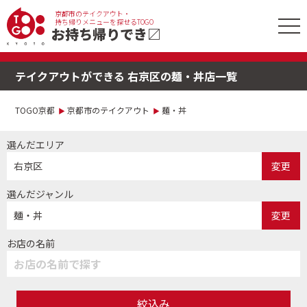
京都市のテイクアウト・
tog
持ち帰りメニューを探せるTOGO
お持ち帰りでき
〼
nav
テイクアウトができる 右京区の麺・丼店一覧
TOGO京都
京都市のテイクアウト
麺・丼
選んだエリア
右京区
変更
選んだジャンル
麺・丼
変更
お店の名前
絞込み