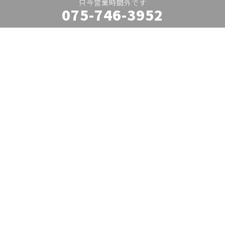
075-746-3952
韓国のテイクアウト
エスニックのテイクアウト
ファスト フードのテイクアウト
中華・ ラーメンのテイクアウト
粉物のテイクアウト
ファミレスのテイクアウト
店舗検索
閲覧履歴
お気に入り一覧
店舗オーナーログイン
店舗オーナー登録
お問合せ
免責事項