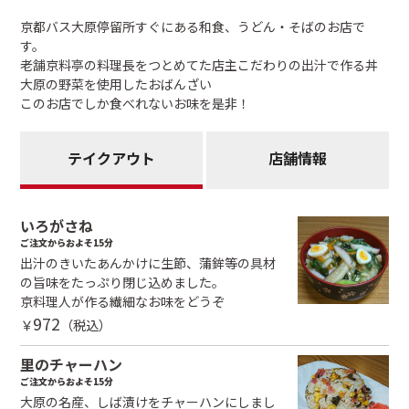
京都バス大原停留所すぐにある和食、うどん・そばのお店で
す。
老舗京料亭の料理長をつとめてた店主こだわりの出汁で作る丼
大原の野菜を使用したおばんざい
このお店でしか食べれないお味を是非！
テイクアウト
店舗情報
いろがさね
ご注文からおよそ15分
出汁のきいたあんかけに生節、蒲鉾等の具材
の旨味をたっぷり閉じ込めました。
京料理人が作る繊細なお味をどうぞ
972
￥
（税込）
里のチャーハン
ご注文からおよそ15分
大原の名産、しば漬けをチャーハンにしまし