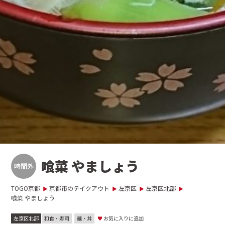
喰菜 やましょう
時間外
TOGO京都
京都市のテイクアウト
左京区
左京区北部
喰菜 やましょう
左京区北部
和食・寿司
麺・丼
♥
お気に入りに追加