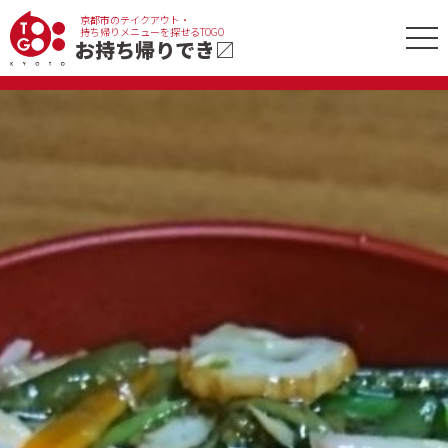
京都市のテイクアウト・
tog
持ち帰りメニューを探せるTOGO
お持ち帰りでき
〼
nav