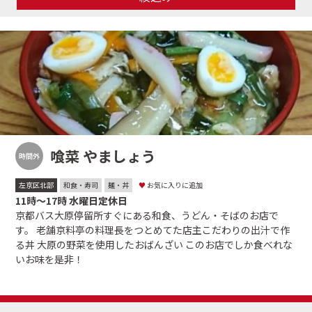
喰菜 やましょう
時間外
左京区北部
和食・寿司
麺・丼
♥
お気に入りに追加
11時～17時 水曜日定休日
京都バス大原停留所すぐにある和食、うどん・そばのお店で
す。 老舗京料亭の料理長をつとめてた店主こだわりの出汁で作
る丼 大原の野菜を使用したおばんざい このお店でしか食べれな
いお味を是非！