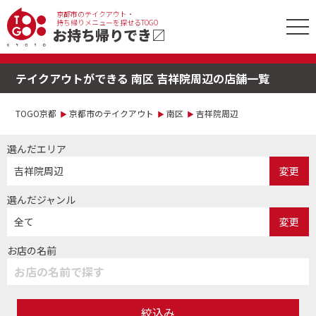
京都市のテイクアウト・
tog
持ち帰りメニューを探せるTOGO
お持ち帰りでき
〼
nav
テイクアウトができる 南区 吉祥院周辺の店舗一覧
TOGO京都
京都市のテイクアウト
南区
吉祥院周辺
選んだエリア
吉祥院周辺
変更
選んだジャンル
全て
変更
お店の名前
絞込み