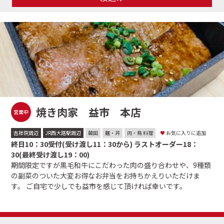
焼き肉家 益市 本店
営業中
吉祥院周辺
JR西大路駅周辺
韓国
麺・丼
肉・鳥 料理
♥
お気に入りに追加
終日10：30受付(受け渡し11：30から) ラストオーダー18：
30(最終受け渡し19：00)
期間限定ですが黒毛和牛にこだわった肉の盛り合わせや、9種類
の副菜のついた大変お得なお弁当をお持ちかえりいただけま
す。 ご自宅で少しでも益市を感じて頂ければ幸いです。