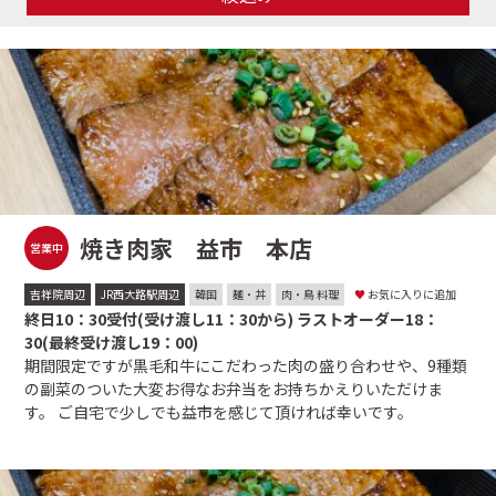
焼き肉家 益市 本店
営業中
吉祥院周辺
JR西大路駅周辺
韓国
麺・丼
肉・鳥 料理
♥
お気に入りに追加
終日10：30受付(受け渡し11：30から) ラストオーダー18：
30(最終受け渡し19：00)
期間限定ですが黒毛和牛にこだわった肉の盛り合わせや、9種類
の副菜のついた大変お得なお弁当をお持ちかえりいただけま
す。 ご自宅で少しでも益市を感じて頂ければ幸いです。