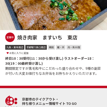
焼き肉家 ますいち 東店
営業中
九条・東寺周辺
京都駅八条口周辺
韓国
麺・丼
肉・鳥 料理
♥
お気に入りに追加
終日10：30受付(11：30から受け渡し) ラストオーダー18：
30(19：00最終受け渡し)
期間限定ですが黒毛和牛にこだわった盛り合わせや、9種の副菜
が付いた大変お値打ちなお弁当をお持ちかえりいただけます。
京都市のテイクアウト・
持ち帰りメニュー情報サイト TO GO