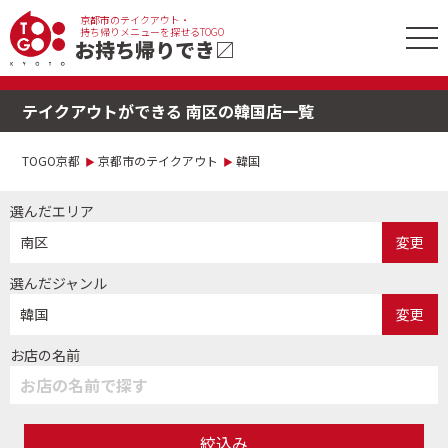
京都市のテイクアウト・
tog
持ち帰りメニューを探せるTOGO
お持ち帰りでき
〼
nav
テイクアウトができる 南区の韓国店一覧
TOGO京都
京都市のテイクアウト
韓国
選んだエリア
南区
変更
選んだジャンル
韓国
変更
お店の名前
絞込み