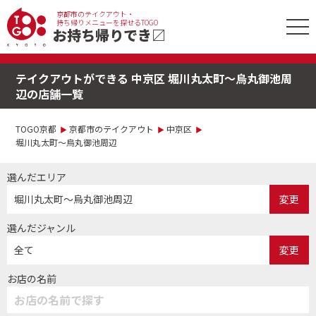
京都市のテイクアウト・
tog
持ち帰りメニューを探せるTOGO
お持ち帰りでき
〼
nav
テイクアウトができる 中京区 堀川丸太町〜烏丸御池周
辺の店舗一覧
TOGO京都
京都市のテイクアウト
中京区
堀川丸太町〜烏丸御池周辺
選んだエリア
堀川丸太町〜烏丸御池周辺
変更
選んだジャンル
全て
変更
お店の名前