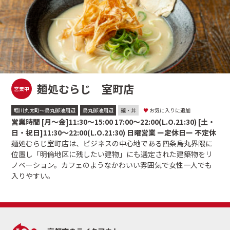
麺処むらじ 室町店
営業中
堀川丸太町〜烏丸御池周辺
烏丸御池周辺
麺・丼
♥
お気に入りに追加
営業時間 [月～金]11:30～15:00 17:00～22:00(L.O.21:30) [土・
日・祝日]11:30～22:00(L.O.21:30) 日曜営業 ー定休日ー 不定休
麺処むらじ室町店は、ビジネスの中心地である四条烏丸界隈に
位置し「明倫地区に残したい建物」にも選定された建築物をリ
ノベーション。カフェのようなかわいい雰囲気で女性一人でも
入りやすい。