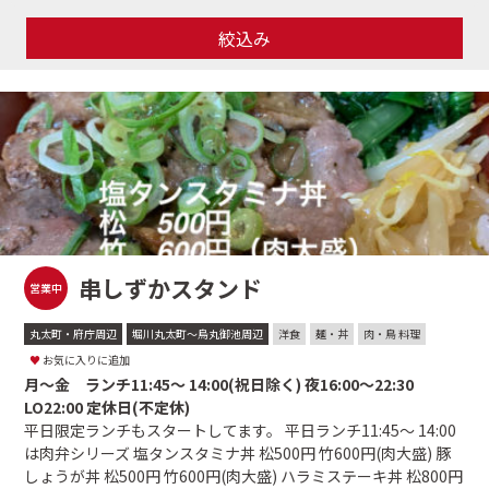
絞込み
串しずかスタンド
営業中
丸太町・府庁周辺
堀川丸太町〜烏丸御池周辺
洋食
麺・丼
肉・鳥 料理
♥
お気に入りに追加
月〜金 ランチ11:45〜 14:00(祝日除く) 夜16:00〜22:30
LO22:00 定休日(不定休)
平日限定ランチもスタートしてます。 平日ランチ11:45〜 14:00
は肉弁シリーズ 塩タンスタミナ丼 松500円 竹600円(肉大盛) 豚
しょうが丼 松500円 竹600円(肉大盛) ハラミステーキ丼 松800円