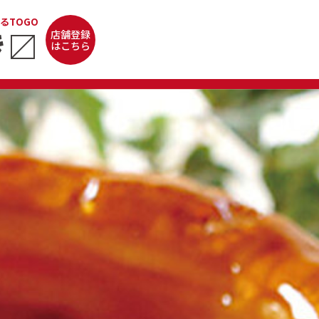
るTOGO
き
〼
店舗登録
はこちら