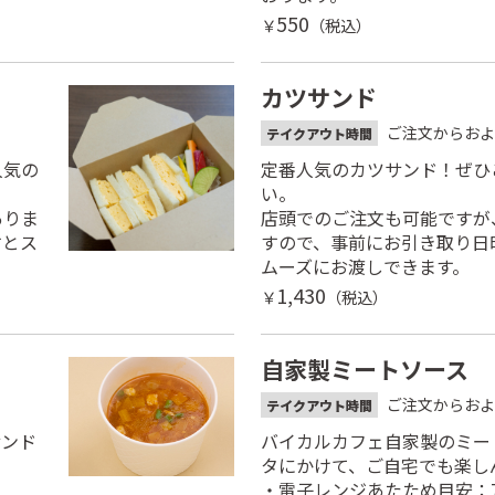
550
￥
（税込）
カツサンド
ご注文からおよ
テイクアウト時間
人気の
定番人気のカツサンド！ぜひ
い。
ありま
店頭でのご注文も可能ですが
すとス
すので、事前にお引き取り日
ムーズにお渡しできます。
1,430
￥
（税込）
自家製ミートソース
ご注文からおよ
テイクアウト時間
サンド
バイカルカフェ自家製のミー
タにかけて、ご自宅でも楽し
・電子レンジあたため目安：7