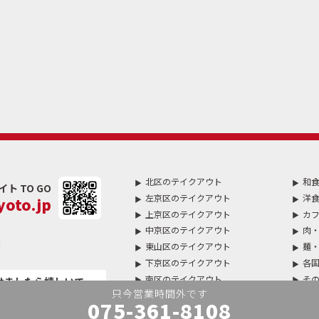
北区のテイクアウト
和
 TO GO
左京区のテイクアウト
洋
oto.jp
上京区のテイクアウト
カフ
中京区のテイクアウト
肉・
東山区のテイクアウト
麺
下京区のテイクアウト
各
南区のテイクアウト
そ
けましたら嬉しいで
右京区のテイクアウト
ピザ
075-361-8108
西京区のテイクアウト
カ